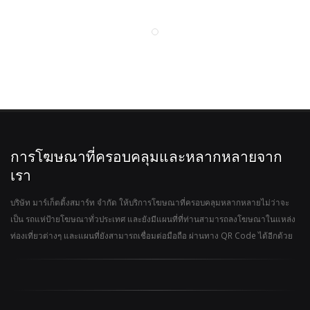
การโฆษณาที่ครอบคลุมและหลากหลายจาก
เรา
บริษัท มาร์เก็ตติ้งสมาร์ท จำกัด ให้บริการโฆษณาที่ครอบคลุมหลากหลายไม่ว่าจะ
เป็น รถแห่ป้ายโฆษณาทั่วประเทศ และยังมีแผนที่ที่ท่านสามารถลงโฆษณาในแหล่ง
ท่องเที่ยวต่างๆ และแผนที่ยังสามารถเชื่อมต่อมือถือ ผ่านทาง QR Code ได้อีกด้วย